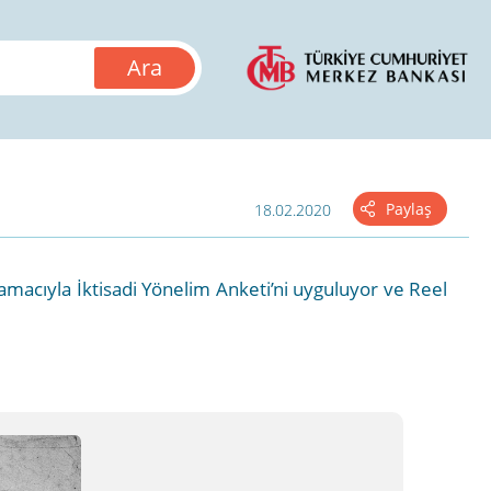
Paylaş
18.02.2020
macıyla İktisadi Yönelim Anketi’ni uyguluyor ve Reel