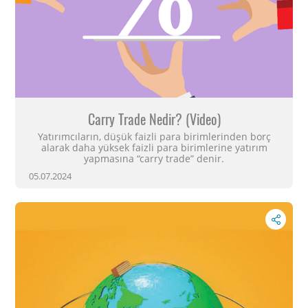
Carry Trade Nedir? (Video)
Yatırımcıların, düşük faizli para birimlerinden borç
alarak daha yüksek faizli para birimlerine yatırım
yapmasına “carry trade” denir.
05.07.2024