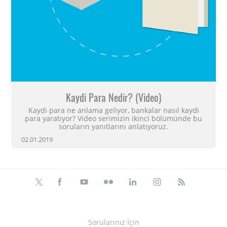
Kaydi Para Nedir? (Video)
Kaydi para ne anlama geliyor, bankalar nasıl kaydi
para yaratıyor? Video serimizin ikinci bölümünde bu
soruların yanıtlarını anlatıyoruz.
02.01.2019
Üyelik
Sorularınız İçin